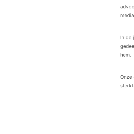
advoca
media
In de
gedee
hem.
Onze g
sterkt