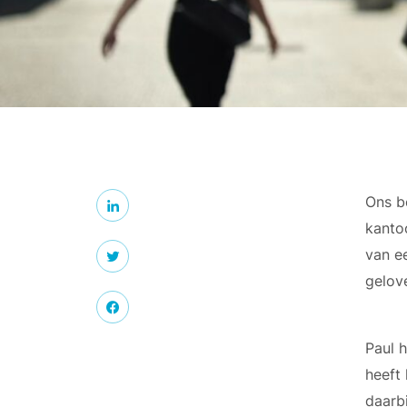
Ons be
kanto
van ee
gelove
Paul h
heeft
daarb