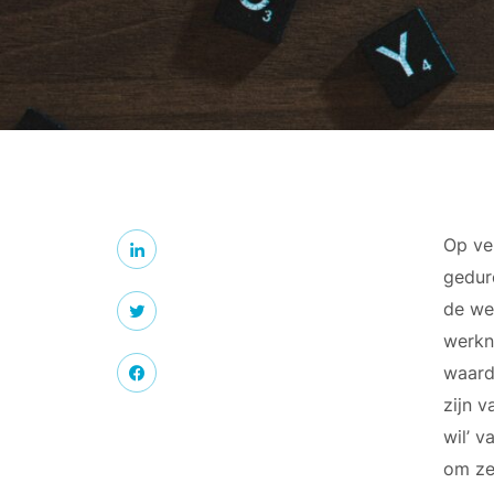
Op ve
gedure
de we
werkne
waard
zijn v
wil’ v
om zel