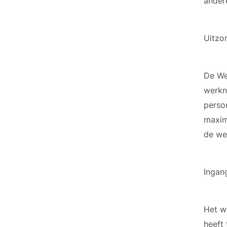
andere
Uitzo
De We
werkn
perso
maxim
de we
Ingan
Het w
heeft