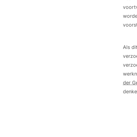
voortv
worde
voorst
Als d
verzo
verzo
werkn
der G
denke