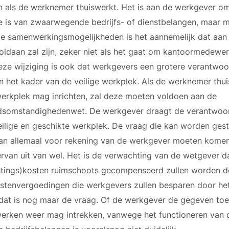
 als de werknemer thuiswerkt. Het is aan de werkgever om
e is van zwaarwegende bedrijfs- of dienstbelangen, maar m
le samenwerkingsmogelijkheden is het aannemelijk dat aan d
voldaan zal zijn, zeker niet als het gaat om kantoormedewe
eze wijziging is ook dat werkgevers een grotere verantwoor
n het kader van de veilige werkplek. Als de werknemer thui
werkplek mag inrichten, zal deze moeten voldoen aan de
dsomstandighedenwet. De werkgever draagt de verantwoord
eilige en geschikte werkplek. De vraag die kan worden gest
an allemaal voor rekening van de werkgever moeten kome
ervan uit van wel. Het is de verwachting van de wetgever d
chtings)kosten ruimschoots gecompenseerd zullen worden d
ostenvergoedingen die werkgevers zullen besparen door het
dat is nog maar de vraag. Of de werkgever de gegeven to
werken weer mag intrekken, vanwege het functioneren van