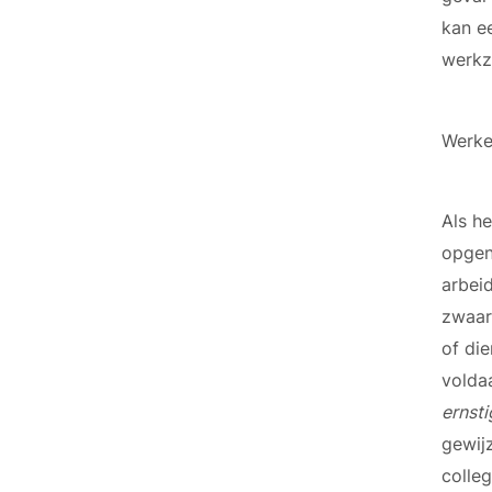
kan e
werkz
Werke
Als h
opgen
arbei
zwaar
of die
volda
ernsti
gewijz
colleg