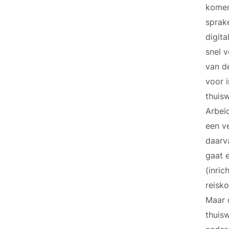
komen
sprak
digita
snel 
van d
voor i
thuis
Arbei
een v
daarv
gaat 
(inri
reisk
Maar 
thuis