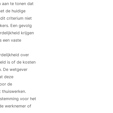
 aan te tonen dat
et de huidige
it criterium niet
rkers. Een gevolg
delijkheid krijgen
s een vaste
elijkheid over
eld is of de kosten
n. De wetgever
at deze
oor de
 thuiswerken.
estemming voor het
 de werknemer of