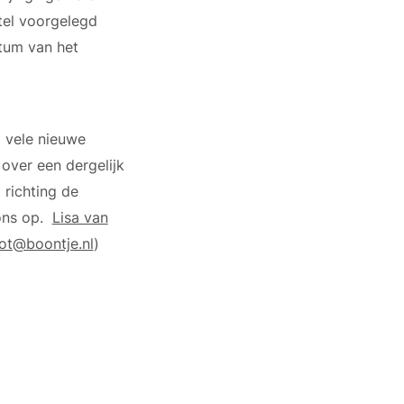
stel voorgelegd
tum van het
g vele nieuwe
over een dergelijk
 richting de
ons op.
Lisa van
ot@boontje.nl
)