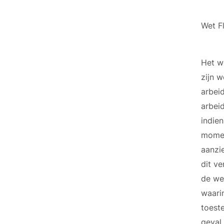
Wet F
Het w
zijn 
arbei
arbei
indie
momen
aanzi
dit ve
de we
waari
toest
geval