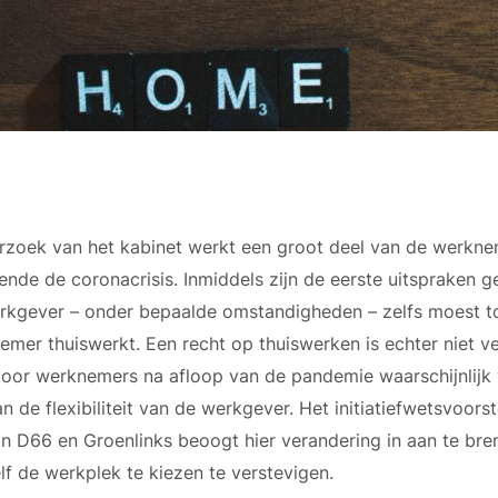
rzoek van het kabinet werkt een groot deel van de werkne
nde de coronacrisis. Inmiddels zijn de eerste uitspraken g
rkgever – onder bepaalde omstandigheden – zelfs moest t
mer thuiswerkt. Een recht op thuiswerken is echter niet ve
oor werknemers na afloop van de pandemie waarschijnlijk 
an de flexibiliteit van de werkgever. Het initiatiefwetsvoors
an D66 en Groenlinks beoogt hier verandering in aan te bre
f de werkplek te kiezen te verstevigen.