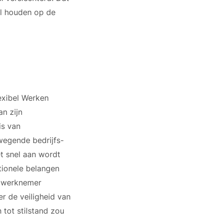
il houden op de
exibel Werken
n zijn
is van
wegende bedrijfs-
et snel aan wordt
tionele belangen
e werknemer
r de veiligheid van
 tot stilstand zou