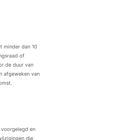
t minder dan 10
ngsraad of
or de duur van
en afgeweken van
omst.
e voorgelegd en
ijzigingen die