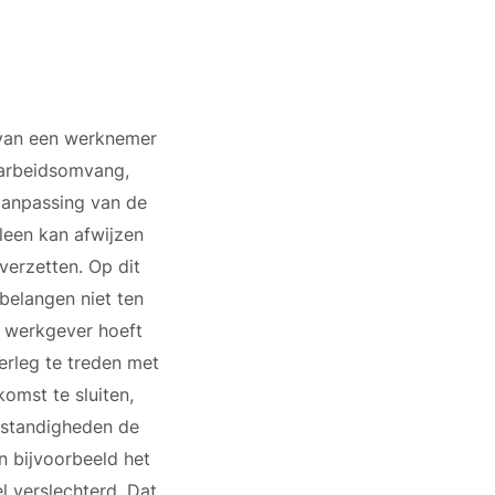
rvan een werknemer
 arbeidsomvang,
 aanpassing van de
leen kan afwijzen
verzetten. Op dit
belangen niet ten
e werkgever hoeft
erleg te treden met
omst te sluiten,
mstandigheden de
n bijvoorbeeld het
l verslechterd. Dat